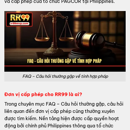
và cấp phép của tổ chức PAGCOR tại Philippines.
FAQ – Câu hỏi thường gặp về tính hợp pháp
Đơn vị cấp phép cho RR99 là ai?
Trong chuyên mục FAQ – Câu hỏi thường gặp, câu hỏi
liên quan đến đơn vị cấp phép cũng thường xuyên
được tìm kiếm. Nền tảng hiện được cấp quyền hoạt
động bởi chính phủ Philippines thông qua tổ chức