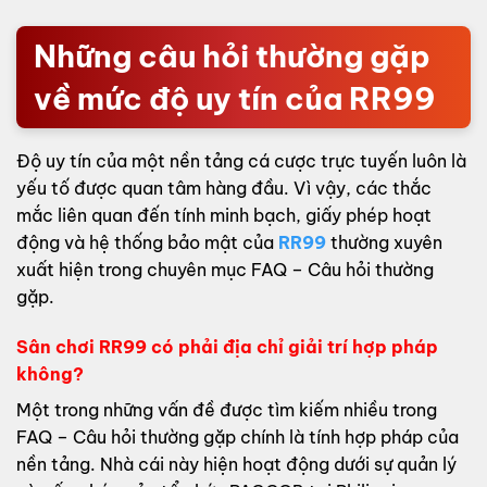
Những câu hỏi thường gặp
về mức độ uy tín của RR99
Độ uy tín của một nền tảng cá cược trực tuyến luôn là
yếu tố được quan tâm hàng đầu. Vì vậy, các thắc
mắc liên quan đến tính minh bạch, giấy phép hoạt
động và hệ thống bảo mật của
RR99
thường xuyên
xuất hiện trong chuyên mục FAQ – Câu hỏi thường
gặp.
Sân chơi RR99 có phải địa chỉ giải trí hợp pháp
không?
Một trong những vấn đề được tìm kiếm nhiều trong
FAQ – Câu hỏi thường gặp chính là tính hợp pháp của
nền tảng. Nhà cái này hiện hoạt động dưới sự quản lý