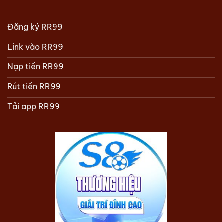
Đăng ký RR99
Link vào RR99
Nạp tiền RR99
Rút tiền RR99
Tải app RR99