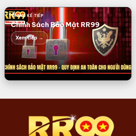
TRANG KẾ TIẾP
Chính Sách Bảo Mật RR99
Xem tiếp →