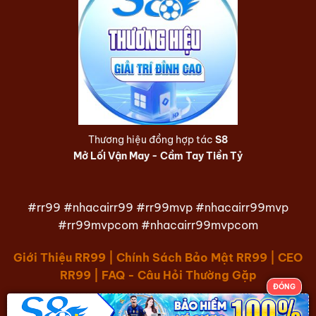
Thương hiệu đồng hợp tác
S8
Mở Lối Vận May - Cầm Tay Tiền Tỷ
#rr99 #nhacairr99 #rr99mvp #nhacairr99mvp
#rr99mvpcom #nhacairr99mvpcom
Giới Thiệu RR99
|
Chính Sách Bảo Mật RR99
|
CEO
RR99
|
FAQ - Câu Hỏi Thường Gặp
ĐÓNG