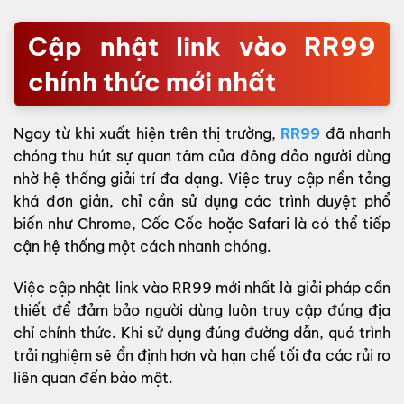
Cập nhật link vào RR99
chính thức mới nhất
Ngay từ khi xuất hiện trên thị trường,
RR99
đã nhanh
chóng thu hút sự quan tâm của đông đảo người dùng
nhờ hệ thống giải trí đa dạng. Việc truy cập nền tảng
khá đơn giản, chỉ cần sử dụng các trình duyệt phổ
biến như Chrome, Cốc Cốc hoặc Safari là có thể tiếp
cận hệ thống một cách nhanh chóng.
Việc cập nhật link vào RR99 mới nhất là giải pháp cần
thiết để đảm bảo người dùng luôn truy cập đúng địa
chỉ chính thức. Khi sử dụng đúng đường dẫn, quá trình
trải nghiệm sẽ ổn định hơn và hạn chế tối đa các rủi ro
liên quan đến bảo mật.