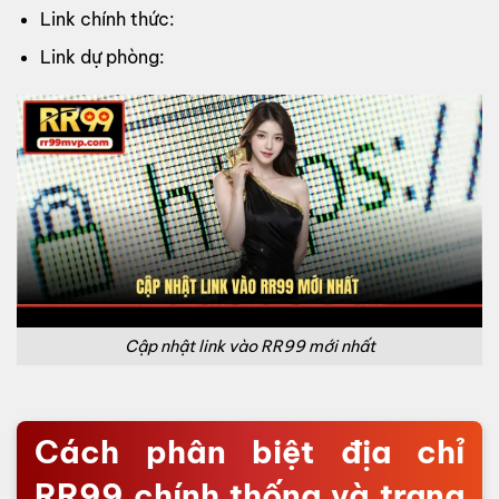
Link chính thức:
Link dự phòng:
Cập nhật link vào RR99 mới nhất
Cách phân biệt địa chỉ
RR99 chính thống và trang