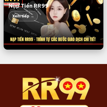
Nạp Tiền RR99
Xem tiếp →