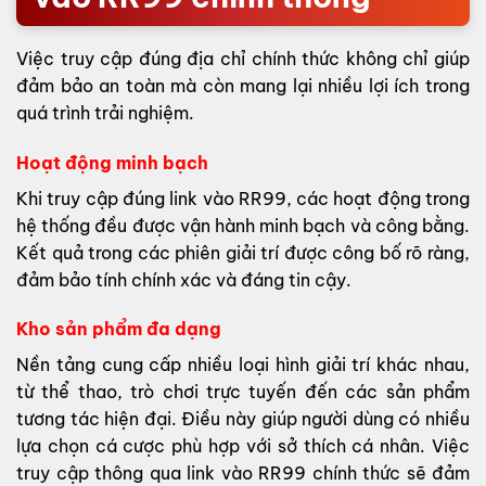
Việc truy cập đúng địa chỉ chính thức không chỉ giúp
đảm bảo an toàn mà còn mang lại nhiều lợi ích trong
quá trình trải nghiệm.
Hoạt động minh bạch
Khi truy cập đúng link vào RR99, các hoạt động trong
hệ thống đều được vận hành minh bạch và công bằng.
Kết quả trong các phiên giải trí được công bố rõ ràng,
đảm bảo tính chính xác và đáng tin cậy.
Kho sản phẩm đa dạng
Nền tảng cung cấp nhiều loại hình giải trí khác nhau,
từ thể thao, trò chơi trực tuyến đến các sản phẩm
tương tác hiện đại. Điều này giúp người dùng có nhiều
lựa chọn cá cược phù hợp với sở thích cá nhân. Việc
truy cập thông qua link vào RR99 chính thức sẽ đảm