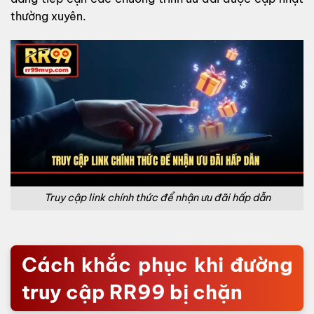
thường xuyên.
Truy cập link chính thức để nhận ưu đãi hấp dẫn
Cách khắc phục khi đường
truy cập RR99 bị chặn