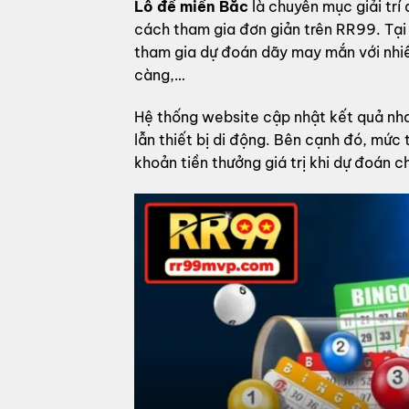
Lô đề miền Bắc
là chuyên mục giải trí
cách tham gia đơn giản trên RR99. Tại
tham gia dự đoán dãy may mắn với nhiều
càng,…
Hệ thống website cập nhật kết quả nhan
lẫn thiết bị di động. Bên cạnh đó, mức
khoản tiền thưởng giá trị khi dự đoán c