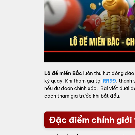
Lô đề miền Bắc
luôn thu hút đông đảo n
kỳ quay. Khi tham gia tại
RR99
, thành 
nếu dự đoán chính xác. Bài viết dưới đ
cách tham gia trước khi bắt đầu.
Đặc điểm chính giới 