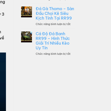
ùng
Giải
Đá
Trí
Gà
Đá Gà Thomo – Sàn
Kịch
SV388
Đấu Chọi Kê Siêu
y 3
Tính
–
Kịch Tính Tại RR99
Hấp
Sảnh
Dẫn
ở
Chức năng bình luận bị tắt
Cược
Đá
Uy
h
Gà
Tín
Cá Độ Đá Banh
Thomo
Với
 về
RR99 – Hình Thức
–
Tỷ
Giải Trí Nhiều Kèo
Sàn
Lệ
Uy Tín
Đấu
Thưởng
Chọi
Hấp
ở
Chức năng bình luận bị tắt
Kê
Dẫn
Cá
Siêu
Độ
Kịch
Đá
Tính
Banh
Tại
RR99
RR99
–
Hình
Thức
Giải
Trí
Nhiều
Kèo
Uy