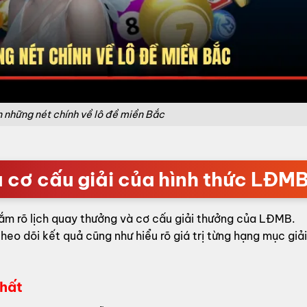
 những nét chính về lô đề miền Bắc
à cơ cấu giải của hình thức LĐM
nắm rõ lịch quay thưởng và cơ cấu giải thưởng của LĐMB.
heo dõi kết quả cũng như hiểu rõ giá trị từng hạng mục giải
hất