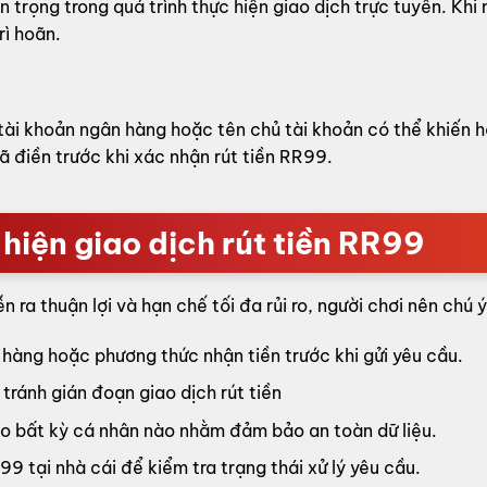
n trọng trong quá trình thực hiện giao dịch trực tuyến. Kh
rì hoãn.
 tài khoản ngân hàng hoặc tên chủ tài khoản có thể khiến h
đã điền trước khi xác nhận rút tiền RR99.
 hiện giao dịch rút tiền RR99
ễn ra thuận lợi và hạn chế tối đa rủi ro, người chơi nên chú
 hàng hoặc phương thức nhận tiền trước khi gửi yêu cầu.
tránh gián đoạn giao dịch rút tiền
ho bất kỳ cá nhân nào nhằm đảm bảo an toàn dữ liệu.
R99 tại nhà cái để kiểm tra trạng thái xử lý yêu cầu.