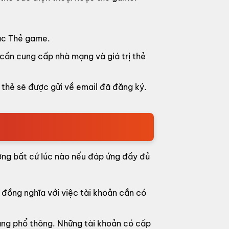
oặc Thẻ game.
cần cung cấp nhà mạng và giá trị thẻ
n thẻ sẽ được gửi về email đã đăng ký.
ưởng bất cứ lúc nào nếu đáp ứng đầy đủ
 đồng nghĩa với việc tài khoản cần có
àng phổ thông. Những tài khoản có cấp