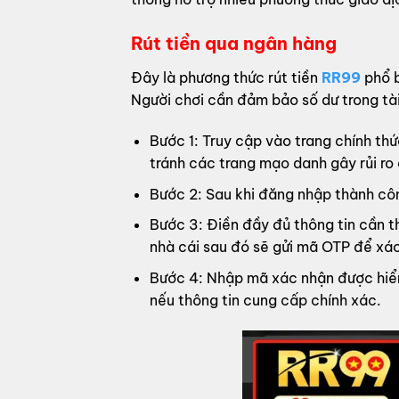
Rút tiền qua ngân hàng
Đây là phương thức rút tiền
RR99
phổ b
Người chơi cần đảm bảo số dư trong tài
Bước 1: Truy cập vào trang chính th
tránh các trang mạo danh gây rủi ro 
Bước 2: Sau khi đăng nhập thành công
Bước 3: Điền đầy đủ thông tin cần th
nhà cái sau đó sẽ gửi mã OTP để xác
Bước 4: Nhập mã xác nhận được hiển 
nếu thông tin cung cấp chính xác.