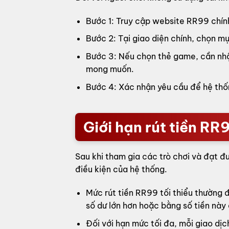
Bước 1: Truy cập website RR99 chín
Bước 2: Tại giao diện chính, chọn m
Bước 3: Nếu chọn thẻ game, cần nhập
mong muốn.
Bước 4: Xác nhận yêu cầu để hệ thống
Giới hạn rút tiền R
Sau khi tham gia các trò chơi và đạt đ
điều kiện của hệ thống.
Mức rút tiền RR99 tối thiểu thường 
số dư lớn hơn hoặc bằng số tiền này 
Đối với hạn mức tối đa, mỗi giao dị