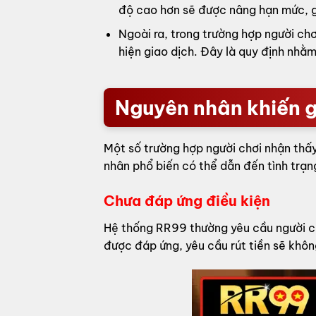
độ cao hơn sẽ được nâng hạn mức, gi
Ngoài ra, trong trường hợp người ch
hiện giao dịch. Đây là quy định nhằ
Nguyên nhân khiến gi
Một số trường hợp người chơi nhận thấy 
nhân phổ biến có thể dẫn đến tình trạ
Chưa đáp ứng điều kiện
Hệ thống RR99 thường yêu cầu người ch
được đáp ứng, yêu cầu rút tiền sẽ khôn