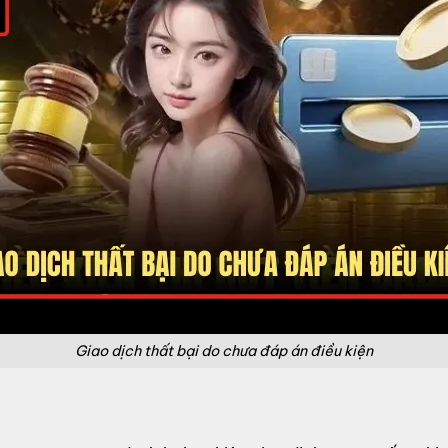
Giao dịch thất bại do chưa đáp án điều kiện