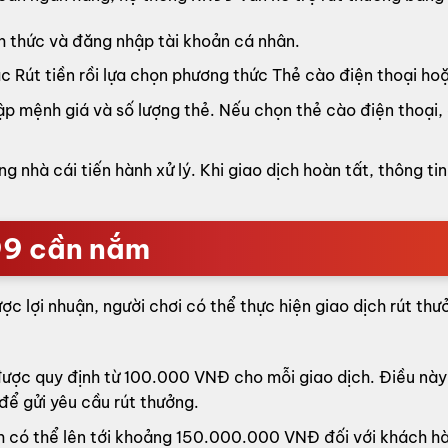
h thức và đăng nhập tài khoản cá nhân.
ục Rút tiền rồi lựa chọn phương thức Thẻ cào điện thoại h
 mệnh giá và số lượng thẻ. Nếu chọn thẻ cào điện thoại, 
 nhà cái tiến hành xử lý. Khi giao dịch hoàn tất, thông ti
R99 cần nắm
ược lợi nhuận, người chơi có thể thực hiện giao dịch rút th
được quy định từ 100.000 VNĐ cho mỗi giao dịch. Điều này
để gửi yêu cầu rút thưởng.
ch có thể lên tới khoảng 150.000.000 VNĐ đối với khách h