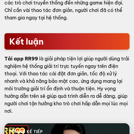
các trò chơi truyền thống đến những game hiện đại.
Chỉ cần vài thao tác đơn giản, người chơi đã có thể
tham gia ngay tại hệ thống.
Kết luận
Tải app RR99
là giải pháp tiện lợi giúp người dùng trải
nghiệm hệ thống giải trí trực tuyến ngay trên điện
thoại. Với thao tác cài đặt đơn giản, tốc độ xử lý
nhanh và khả năng bảo mật cao, ứng dụng mang lại
môi trường giải trí ổn định và thuận tiện. Hy vọng
hướng dẫn trên sẽ giúp quá trình diễn ra dễ dàng, giúp
người chơi tận hưởng kho trò chơi hấp dẫn mọi lúc mọi
nơi.
TRANG KẾ TIẾP