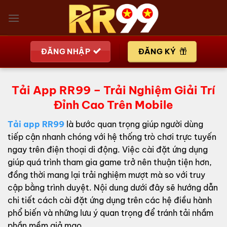
Bỏ
qua
nội
dung
ĐĂNG NHẬP
ĐĂNG KÝ
Tải App RR99 – Trải Nghiệm Giải Trí
Đỉnh Cao Trên Mobile
Tải app RR99
là bước quan trọng giúp người dùng
tiếp cận nhanh chóng với hệ thống trò chơi trực tuyến
ngay trên điện thoại di động. Việc cài đặt ứng dụng
giúp quá trình tham gia game trở nên thuận tiện hơn,
đồng thời mang lại trải nghiệm mượt mà so với truy
cập bằng trình duyệt. Nội dung dưới đây sẽ hướng dẫn
chi tiết cách cài đặt ứng dụng trên các hệ điều hành
phổ biến và những lưu ý quan trọng để tránh tải nhầm
phần mềm giả mạo.