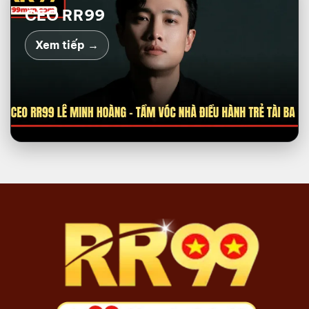
CEO RR99
Xem tiếp →