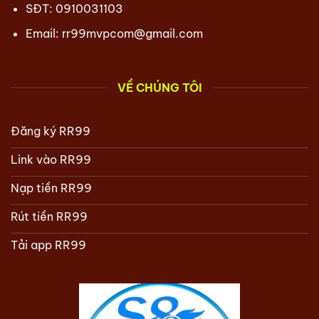
SĐT: 0910031103
Email:
rr99mvpcom@gmail.com
VỀ CHÚNG TÔI
Đăng ký RR99
Link vào RR99
Nạp tiền RR99
Rút tiền RR99
Tải app RR99