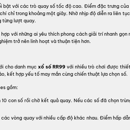
i bật với các trò quay số tốc độ cao. Điểm đặc trưng của 
hí chỉ trong khoảng một giây. Nhờ nhịp độ diễn ra liên tục
 từng lượt quay.
 hợp với những ai yêu thích phong cách giải trí nhanh gọn
nghiệm trở nên linh hoạt và thuận tiện hơn.
ới cho danh mục
xổ số RR99
với nhiều trò chơi được thiế
áo, kết hợp yếu tố may mắn cùng chiến thuật lựa chọn số.
mes gồm:
n 10 con số rồi chờ kết quả quay. Nếu các số đã chọn trùn
o các vòng quay với nhiều cấp độ khác nhau. Điểm hấp dẫ