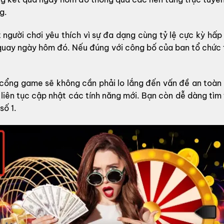
g.
 người chơi yêu thích vì sự đa dạng cùng tỷ lệ cực kỳ hấp
 quay ngày hôm đó. Nếu đúng với công bố của ban tổ chức t
i cổng game sẽ không cần phải lo lắng đến vấn đề an toàn 
liên tục cập nhật các tính năng mới. Bạn còn dễ dàng tìm 
số 1.