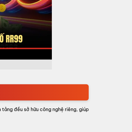
 tảng đều sở hữu công nghệ riêng, giúp