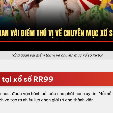
Tổng quan vài điểm thú vị về chuyên mục xổ số RR99
 tại xổ số RR99
hau, được vận hành bởi các nhà phát hành uy tín. Mỗi nền
 và tạo ra nhiều lựa chọn giải trí cho thành viên.