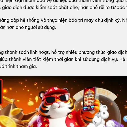
hiện đại nhằm bảo vệ dữ liệu của thành viên trong quá t
 giao dịch được kiểm soát chặt chẽ, hạn chế rủi ro từ các 
âng cấp hệ thống và thực hiện bảo trì máy chủ định kỳ. N
oàn hơn cho người sử dụng.
g thanh toán linh hoạt, hỗ trợ nhiều phương thức giao dịc
giúp thành viên tiết kiệm thời gian khi sử dụng dịch vụ. 
uá trình tham gia.