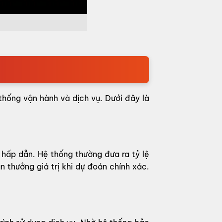
thống vận hành và dịch vụ. Dưới đây là
 hấp dẫn. Hệ thống thường đưa ra tỷ lệ
 thưởng giá trị khi dự đoán chính xác.