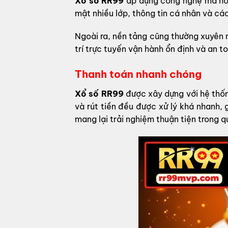
Xổ số RR99
áp dụng công nghệ mã hóa 
mật nhiều lớp, thông tin cá nhân và các
Ngoài ra, nền tảng cũng thường xuyên n
trí trực tuyến vận hành ổn định và an t
Thanh toán nhanh chóng
Xổ số RR99
được xây dựng với hệ thốn
và rút tiền đều được xử lý khá nhanh, 
mang lại trải nghiệm thuận tiện trong q