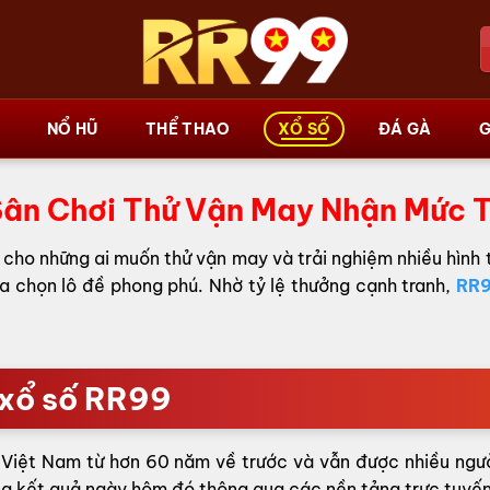
NỔ HŨ
THỂ THAO
XỔ SỐ
ĐÁ GÀ
G
Sân Chơi Thử Vận May Nhận Mức 
cho những ai muốn thử vận may và trải nghiệm nhiều hình 
ựa chọn lô đề phong phú. Nhờ tỷ lệ thưởng cạnh tranh,
RR
ề xổ số RR99
tại Việt Nam từ hơn 60 năm về trước và vẫn được nhiều ngườ
g kết quả ngày hôm đó thông qua các nền tảng trực tuyến. 