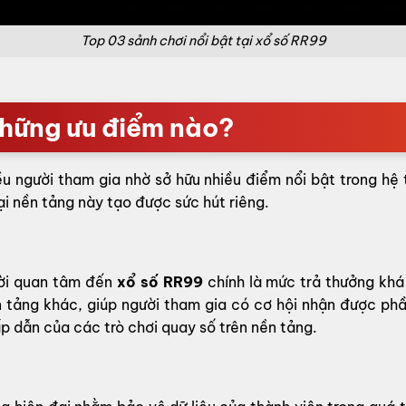
Top 03 sảnh chơi nổi bật tại xổ số RR99
những ưu điểm nào?
u người tham gia nhờ sở hữu nhiều điểm nổi bật trong hệ 
i nền tảng này tạo được sức hút riêng.
ười quan tâm đến
xổ số RR99
chính là mức trả thưởng khá
n tảng khác, giúp người tham gia có cơ hội nhận được phần
p dẫn của các trò chơi quay số trên nền tảng.